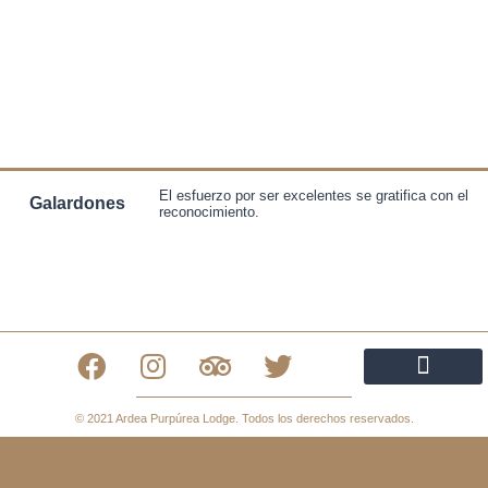
El esfuerzo por ser excelentes se gratifica con el
Galardones
reconocimiento.
Política de privacidad
Política de cookies
Declaración de Accesibilidad
© 2021 Ardea Purpúrea Lodge. Todos los derechos reservados.