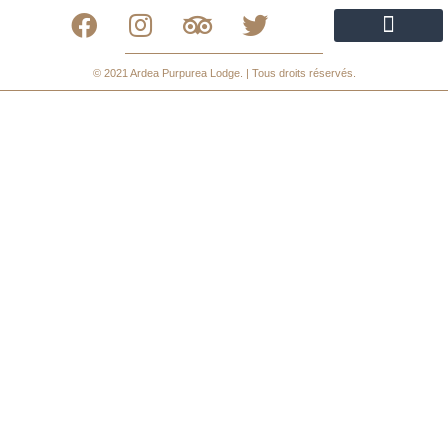
Politique de confidentialité
Politique de cookies
Declaración de Accesibilidad
© 2021 Ardea Purpurea Lodge. | Tous droits réservés.