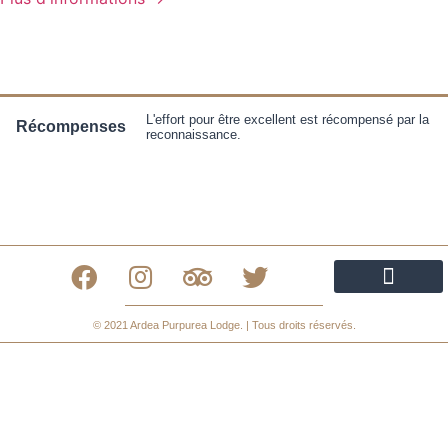
L'effort pour être excellent est récompensé par la
Récompenses
reconnaissance.
Politique de confidentialité
Politique de cookies
Declaración de Accesibilidad
© 2021 Ardea Purpurea Lodge. | Tous droits réservés.