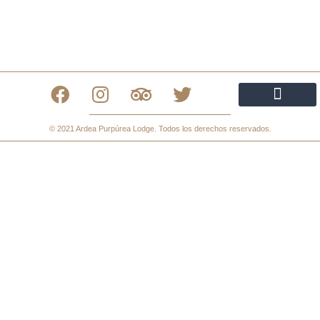
Política de privacidad
Política de cookies
Declaración de Accesibilidad
© 2021 Ardea Purpúrea Lodge. Todos los derechos reservados.