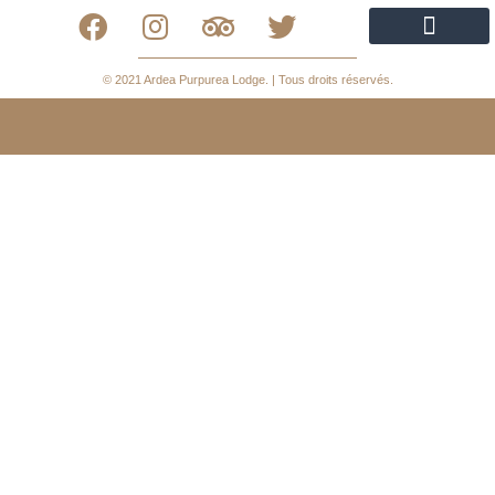
Politique de confidentialité
Politique de cookies
Declaración de Accesibilidad
© 2021 Ardea Purpurea Lodge. | Tous droits réservés.